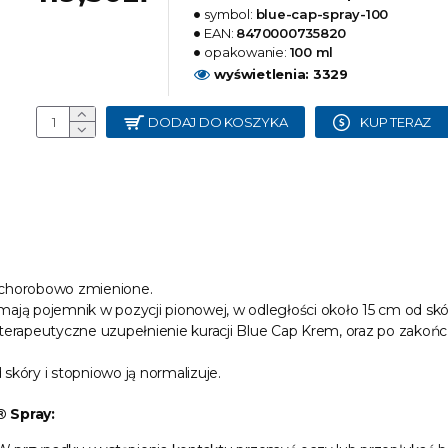
symbol:
blue-cap-spray-100
EAN:
8470000735820
opakowanie:
100 ml
wyświetlenia: 3329
DODAJ DO KOSZYKA
KUP TERAZ
 chorobowo zmienione.
ają pojemnik w pozycji pionowej, w odległości około 15 cm od skór
o terapeutyczne uzupełnienie kuracji Blue Cap Krem, oraz po zakończ
kóry i stopniowo ją normalizuje.
® Spray: