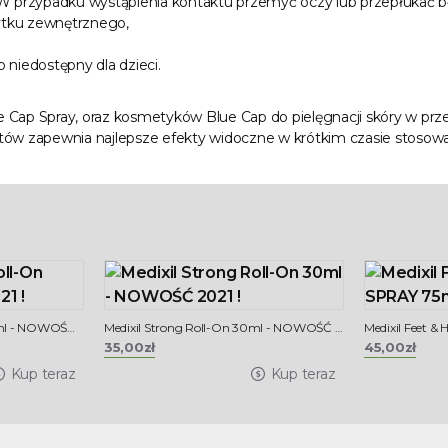
 W przypadku wystąpienia kontaktu przemyć oczy lub przepłukać b
ytku zewnętrznego,
niedostępny dla dzieci.
Cap Spray, oraz kosmetyków Blue Cap do pielęgnacji skóry w prze
ów zapewnia najlepsze efekty widoczne w krótkim czasie stosowa
Medixil Normal Roll-On 30ml - NOWOŚĆ 2021 !
Medixil Strong Roll-On 30ml - NOWOŚĆ 2021 !
Medixil Feet &
35,00zł
45,00zł
Kup teraz
Kup teraz