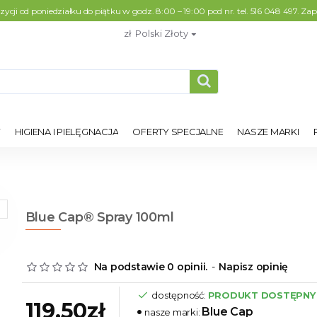
cji od poniedziałku do piątku w godz. 8:00 – 19:00 pod nr. tel. 516 048 497. Z
zł
Polski Złoty
Y
HIGIENA I PIELĘGNACJA
OFERTY SPECJALNE
NASZE MARKI
Blue Cap® Spray 100ml
Na podstawie 0 opinii.
-
Napisz opinię
dostępność:
PRODUKT DOSTĘPNY
119,50zł
Blue Cap
nasze marki: