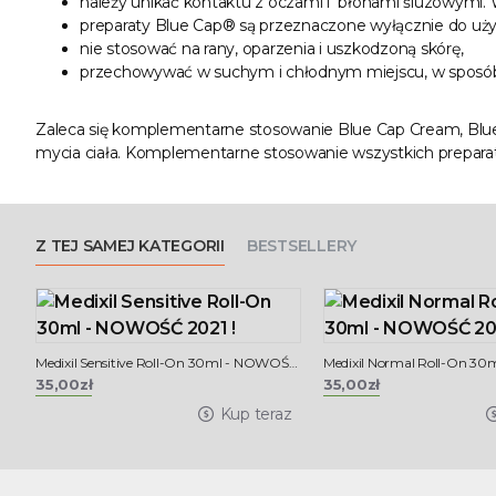
należy unikać kontaktu z oczami i błonami śluzowymi.
preparaty Blue Cap® są przeznaczone wyłącznie do uż
nie stosować na rany, oparzenia i uszkodzoną skórę,
przechowywać w suchym i chłodnym miejscu, w sposób 
Zaleca się komplementarne stosowanie Blue Cap Cream, Blue 
mycia ciała. Komplementarne stosowanie wszystkich preparat
Z TEJ SAMEJ KATEGORII
BESTSELLERY
Medixil Sensitive Roll-On 30ml - NOWOŚĆ 2021 !
35,00zł
35,00zł
Kup teraz