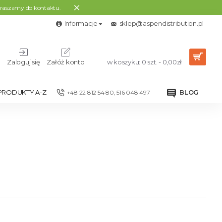
apraszamy do kontaktu.
Informacje
sklep@aspendistribution.pl
Zaloguj się
Załóż konto
w koszyku: 0 szt. - 0,00zł
PRODUKTY A-Z
BLOG
+48 22 812 54 80, 516 048 497