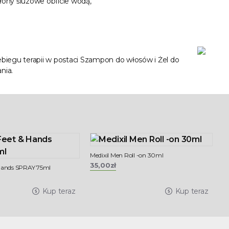
łony śluzowe obficie wodą,
biegu terapii w postaci Szampon do włosów i Żel do
nia.
Medixil Men Roll -on 30ml
B
35,00zł
1
 Hands SPRAY 75ml
Kup teraz
Kup teraz