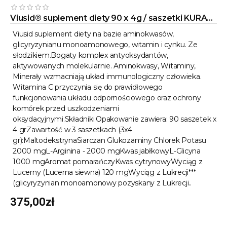
Viusid® suplement diety 90 x 4g / saszetki KURACJA 30 DNI ( 1 miesiąc) !
Viusid suplement diety na bazie aminokwasów,
glicyryzynianu monoamonowego, witamin i cynku. Ze
słodzikiem.Bogaty komplex antyoksydantów,
aktywowanych molekularnie. Aminokwasy, Witaminy,
Minerały wzmacniają układ immunologiczny człowieka.
Witamina C przyczynia się do prawidłowego
funkcjonowania układu odpornościowego oraz ochrony
komórek przed uszkodzeniami
oksydacyjnymi.Składniki:Opakowanie zawiera: 90 saszetek x
4 grZawartość w 3 saszetkach (3x4
gr):MaltodekstrynaSiarczan Glukozaminy Chlorek Potasu
2000 mgL-Arginina - 2000 mgKwas jabłkowyL-Glicyna
1000 mgAromat pomarańczyKwas cytrynowyWyciąg z
Lucerny (Lucerna siewna) 120 mgWyciąg z Lukrecji***
(glicyryzynian monoamonowy pozyskany z Lukrecji..
375,00zł