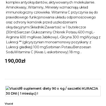
komplex antyoksydantów, aktywowanych molekularnie.
Aminokwasy, Witaminy, Minerały wzmacniają układ
immunologiczny człowieka. Witamina C przyczynia się do
prawidłowego funkcjonowania układu odpornościowego
oraz ochrony komórek przed uszkodzeniami
oksydacyjnymi.Składniki:Zawartość w 1 buteleczce
(30ml):Siarczan Glukozaminy Chlorek Potasu 600 mgL-
Arginina 600 mgKwas JabłkowyL-Glicyna 300 mgWyciąg z
Lukrecji ** (glicyryzynian monoamonowy pozyskany z
Lukrecji gładkiej) 100 mgSorbinian PotasuBenzoesan
SoduWitamina C (Kwas L-askorbinowy) 18 mg ..
190,00zł
Viusid