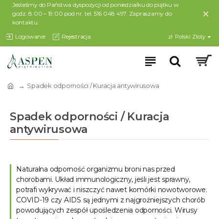
Jesteśmy do Państwa dyspozycji od poniedziałku do piątku w
godz. 8:00 – 19:00 pod nr. tel. 516 048 497. Zapraszamy do
kontaktu.
Logowanie
Rejestracja
zł
Polski Złoty
Spadek odporności / Kuracja antywirusowa
Spadek odporności / Kuracja
antywirusowa
Naturalna odporność organizmu broni nas przed
chorobami. Układ immunologiczny, jeśli jest sprawny,
potrafi wykrywać i niszczyć nawet komórki nowotworowe.
COVID-19 czy AIDS są jednymi z najgroźniejszych chorób
powodujących zespół upośledzenia odporności. Wirusy